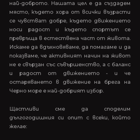
най-доброто. Нашата цел е да създадем
място, където хора от всички възрасти
се чувстват добре, където движението
носи радост и където спортът се
превръща в естествена част от живота.
Искаме да вдъхновяваме, да помагаме и да
показваме, че активният начин на живот
не е свързан със съвършенство, а с баланс
и радост от движението - и че
остаряването в движение на брега на
Черно море е най-добрият избор.
Щастливи сме да споделим
дългогодишния си опит с всеки, който
желае: