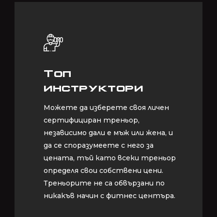
Топ
Топ
инструктори
инструктори
Можете да изберете своя личен
Можете да изберете своя личен
сертифициран треньор,
сертифициран треньор,
независимо дали е мъж или жена, и
независимо дали е мъж или жена, и
да се споразумеете с него за
да се споразумеете с него за
цената, тъй като всеки треньор
цената, тъй като всеки треньор
определя свои собствени цени.
определя свои собствени цени.
Треньорите не са обвързани по
Треньорите не са обвързани по
никакъв начин с фитнес центъра.
никакъв начин с фитнес центъра.