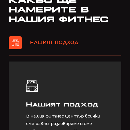
НАМЕРИТЕ В
НАШИЯ ФИТНЕС
НАШИЯТ ПОДХОД
Нашият подход
Нашият подход
В нашия фитнес център всички
В нашия фитнес център всички
сме равни, разговаряме и сме
сме равни, разговаряме и сме