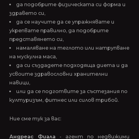
да подобрите физическата си форма и
здравето си,
да се научите да се упражнявате и
укрепвате правилно, да подобрите
представянето си,
намаляване на теглото или натрупване
на мускулна маса,
да си създадете подходяща диета и да
усвоите здравословни хранителни
навици,
или да се подготвите за състезания по
културизъм, фитнес или силов трибой.
Ние сме тук за вас:
Андреас Фиала
- агент по недвижими