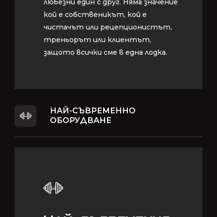
любезни един с друг. Няма значение
любезни един с друг. Няма значение
кой е собственикът, кой е
кой е собственикът, кой е
чистачът или рецепционистът,
чистачът или рецепционистът,
треньорът или клиентът,
треньорът или клиентът,
защото всички сме в една лодка.
защото всички сме в една лодка.
НАЙ-СЪВРЕМЕННО
ОБОРУДВАНЕ