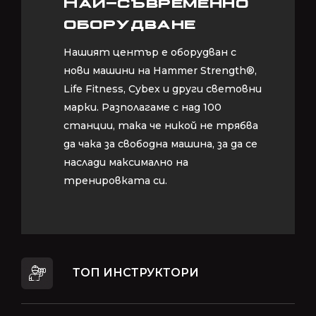
Най-съвременно
Най-съвременно
оборудване
оборудване
Нашият център е оборудван с
Нашият център е оборудван с
нови машини на Hammer Strength®,
нови машини на Hammer Strength®,
Life Fitness, Cybex и други световни
Life Fitness, Cybex и други световни
марки. Разполагаме с над 100
марки. Разполагаме с над 100
станции, така че никой не трябва
станции, така че никой не трябва
да чака за свободна машина, за да се
да чака за свободна машина, за да се
наслади максимално на
наслади максимално на
тренировката си.
тренировката си.
ТОП ИНСТРУКТОРИ