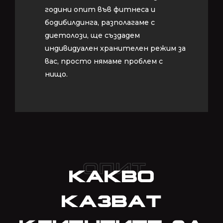
години опит във фитнеса и
години опит във фитнеса и
бодибилдинга, разполагаме с
бодибилдинга, разполагаме с
диетолози, ще създадем
диетолози, ще създадем
индивидуален хранителен режим за
индивидуален хранителен режим за
вас, просто нямаме проблем с
вас, просто нямаме проблем с
нищо.
нищо.
ОПИТ
КАКВО
КАЗВАТ